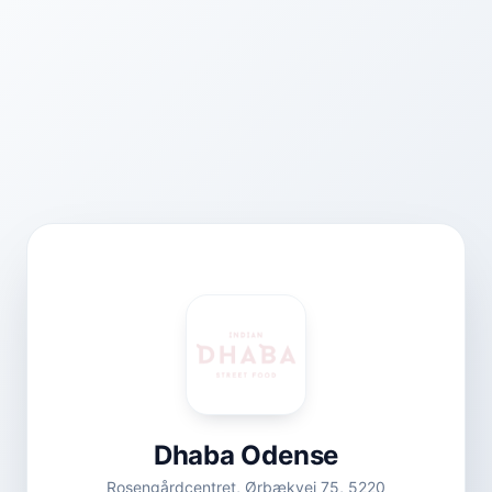
Dhaba Odense
Rosengårdcentret, Ørbækvej 75, 5220